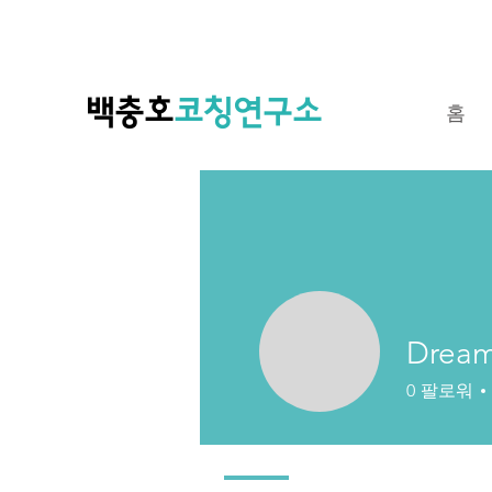
​백충호
코칭연구소
홈
Dream
0
팔로워