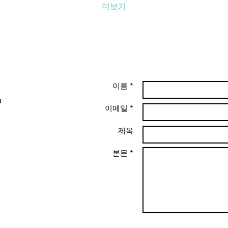
더보기
이름 *
u
이메일 *
제목
본문 *