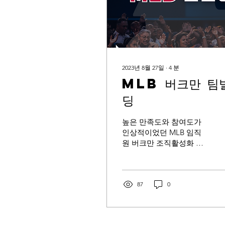
2023년 8월 27일
∙
4
분
MLB 버크만 팀
딩
높은 만족도와 참여도가
인상적이었던 MLB 임직
원 버크만 조직활성화 팀
빌딩 후기
87
0