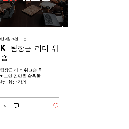
3년 3월 25일
∙
3
분
K 팀장급 리더 워
크숍
K 팀장급 리더 워크숍 후
 버크만 진단을 활용한
산성 향상 강의
201
0