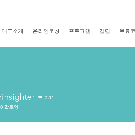
대표소개
온라인코칭
프로그램
칼럼
무료
insighter
운영자
0
팔로잉