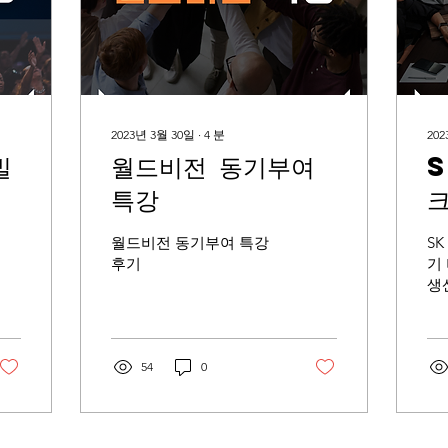
2023년 3월 30일
∙
4
분
202
빌
월드비전 동기부여
S
특강
월드비전 동기부여 특강
S
후기
기
생
54
0