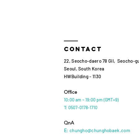
Contact
22, Seocho-daero 78 Gil, Seocho-g
Seoul, South Korea
HWBuilding - 1130
Office
10:00 am ~ 19:00 p
m (GMT+9)
T:
05
07
-0178-171
0
QnA
E:
chungho@chunghobaek.com