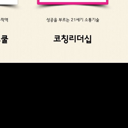
종착역
​성공을 부르는 21세기 소통기술
스쿨
코칭리더십