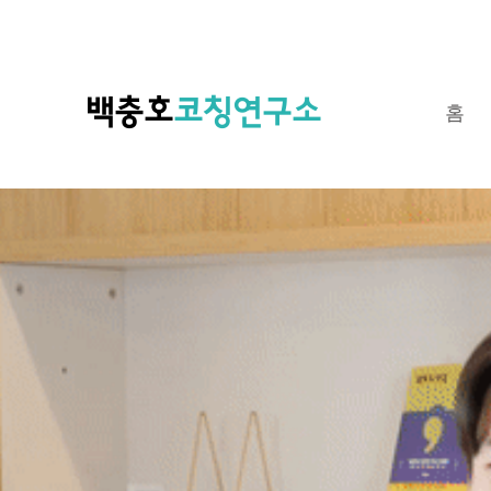
​백충호
코칭연구소
홈