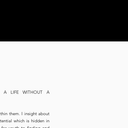
S A LIFE WITHOUT A
thin them. I insight about
tential which is hidden in
 for youth to finding and