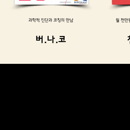
과학적 진단과 코칭의 만남
월 천만원
버.나.코