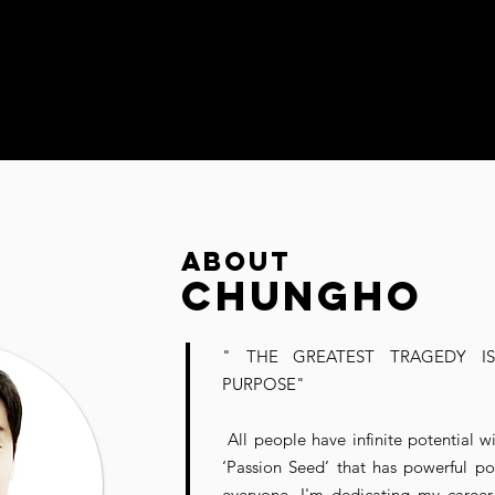
About
Chungho
" THE GREATEST TRAGEDY I
PURPOSE"
All people have infinite potential wi
‘Passion Seed’ that has powerful po
everyone. I'm dedicating my career