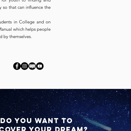
y so that can influence the
udents in College and on
Manual which helps people
d by themselves.
DO YOU WANT TO
COVER YOUR DREAM?