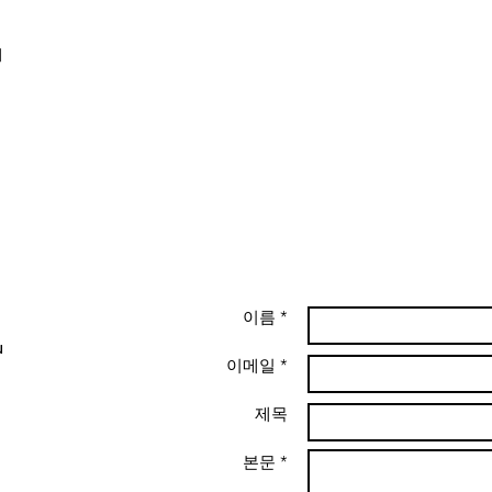
에
이름 *
u
이메일 *
제목
본문 *