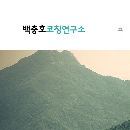
​백충호
코칭연구소
홈