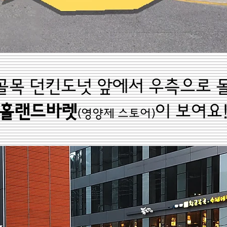
골목 던킨도넛 앞에서 우측으로 
홀랜드바렛
이 보여요
(영양제 스토어)