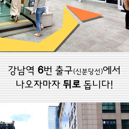
강남역
6
번 출구
에서
(신분당선)
나오자마자
뒤로
돕니다!