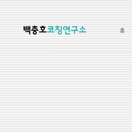
​백충호
코칭연구소
홈