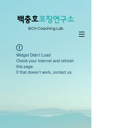
​백충호
코칭연구소
BCH Coaching Lab
Widget Didn’t Load
Check your internet and refresh
this page.
If that doesn’t work, contact us.