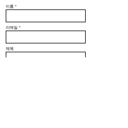
이름 *
이메일 *
제목
본문 *
Send (보내기)