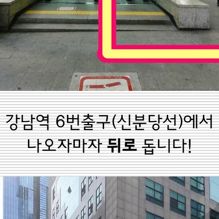
강남역 6번출구(신분당선)에서
나오자마자
뒤로
돕니다!