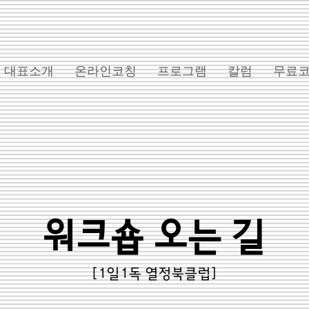
대표소개
온라인코칭
프로그램
칼럼
무료
워크숍 오는 길
[1일1독 열정북클럽]