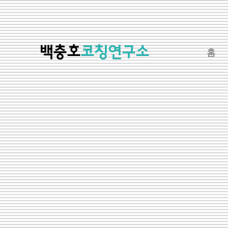
​백충호
코칭연구소
홈