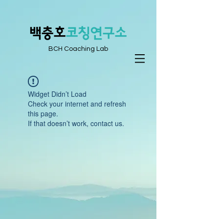
​백충호
코칭연구소
BCH Coaching Lab
Widget Didn’t Load
Check your internet and refresh
this page.
If that doesn’t work, contact us.