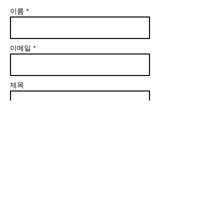
이름 *
이메일 *
제목
본문 *
Send (보내기)